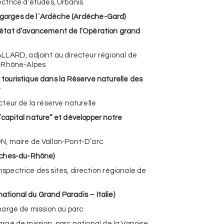
ctrice d’études, Urbanis
s gorges de l`Ardèche (Ardèche-Gard)
t d’avancement de l’Opération grand
LLARD, adjoint au directeur régional de
e Rhône-Alpes
ristique dans la Réserve naturelle des
e
teur de la réserve naturelle
ital nature” et développer notre
, maire de Vallon-Pont-D’arc
uches-du-Rhône)
ectrice des sites, direction régionale de
 national du Grand Paradis – Italie)
hargé de mission au parc
gé de mission, parc national de la Vanoise