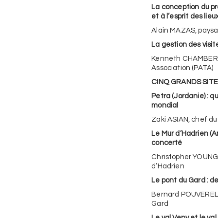
La conception du p
et à l’esprit des lieu
Alain MAZAS, pays
La gestion des visit
Kenneth CHAMBERLAI
Association (PATA)
CINQ GRANDS SIT
Petra (Jordanie) : q
mondial
Zaki ASIAN, chef du
Le Mur d’Hadrien (An
concerté
Christopher YOUNG, 
d’Hadrien
Le pont du Gard : d
Bernard POUVEREL,
Gard
Le val Veny et le val