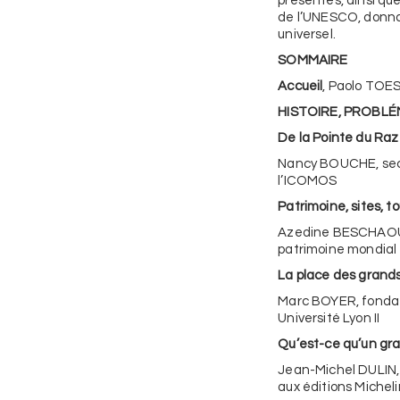
présentés, ainsi qu
de l’UNESCO, donna
universel.
SOMMAIRE
Accueil
, Paolo TOES
HISTOIRE, PROBLÉ
De la Pointe du Raz
Nancy BOUCHE, secr
l’ICOMOS
Patrimoine, sites, t
Azedine BESCHAOUC
patrimoine mondial
La place des grands 
Marc BOYER, fondat
Université Lyon II
Qu’est-ce qu’un gra
Jean-Michel DULIN, 
aux éditions Micheli