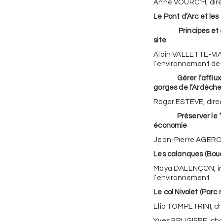
Anne VOURC’H, dire
Le Pont d’Arc et le
Principes et éta
site
Alain VALLETTE-VIA
l’environnement d
Gérer l’afﬂux tou
gorges de l’Ardèch
Roger ESTEVE, direc
Préserver le “cap
économie
Jean-Pierre AGERON
Les calanques (Bo
Maya DALENÇON, insp
l’environnement
Le col Nivolet (Parc
Elio TOMPETRINI, c
Yves BRUGIERE, char