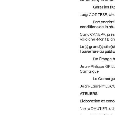
Gérer les flux tou
Luigi CORTESE, che
Partenariat local 
conditions de la réu
Carlo CANEPA, prési
Valdigne-Mont Bla
Le(s) grand(s) site(
l’ouverture au public
De l’image à la r
Jean-Philippe GRILL
Camargue
La Camargue s’ouv
Jean-Laurent LUCCH
ATELIERS
Élaboration et conc
Nerte DAUTIER, adj