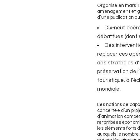
Organisé en mars 199
aménagement et gest
d’une publication q
Dix-neuf opér
débattues (dont s
Des interventi
replacer ces opér
des stratégies d
préservation de 
touristique, à l’
mondiale.
Les notions de capa
concertée d’un proje
d’animation compéte
retombées économiq
les éléments forts d
auxquels le nombre 