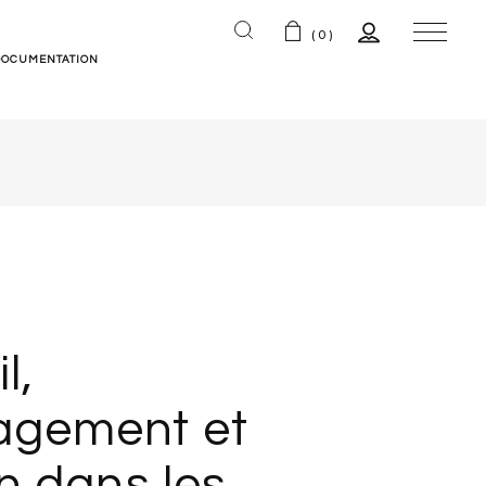
(0)
DOCUMENTATION
ns
l,
gement et
n dans les