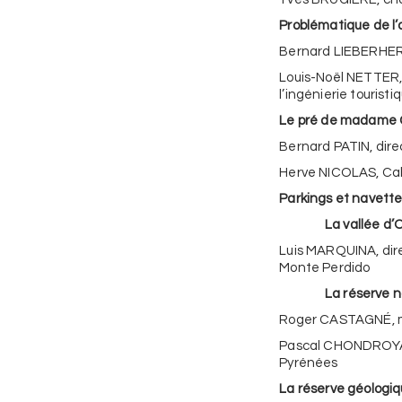
Problématique de l’
Bernard LIEBERHERR
Louis-Noël NETTER, 
l’ingénierie touristi
Le pré de madame C
Bernard PATIN, dire
Herve NICOLAS, Cab
Parkings et navette
La vallée d’Ord
Luis MARQUINA, dire
Monte Perdido
La réserve nature
Roger CASTAGNÉ, m
Pascal CHONDROYANN
Pyrénées
La réserve géologi