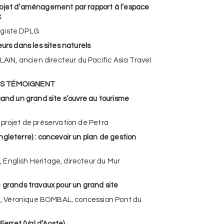
rojet d’aménagement par rapport à l’espace
x
agiste DPLG
eurs dans les sites naturels
N, ancien directeur du Pacific Asia Travel
ES TÉMOIGNENT
uand un grand site s’ouvre au tourisme
 projet de préservation de Petra
gleterre) : concevoir un plan de gestion
English Heritage, directeur du Mur
e grands travaux pour un grand site
 Véronique BOMBAL, concession Pont du
 Ferret (Val d’Aoste)