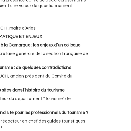
e la présence active de deux représentants
ient une valeur de questionnement
CHI, maire d’Arles
MATIQUE ET ENJEUX
 à la Camargue : les enjeux d’un colloque
étaire générale de la section française de
ourisme : de quelques contradictions
H, ancien président du Comité du
sites dans l’histoire du tourisme
eur du département “tourisme” de
nd site pour les professionnels du tourisme ?
rédacteur en chef des guides touristiques
n