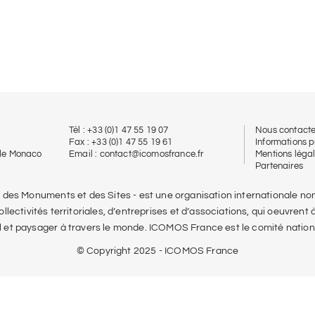
Tél : +33 (0)1 47 55 19 07
Nous contacte
Fax : +33 (0)1 47 55 19 61
Informations p
 de Monaco
Email :
contact@icomosfrance.fr
Mentions léga
Partenaires
l des Monuments et des Sites - est une organisation internationale
lectivités territoriales, d’entreprises et d’associations, qui oeuvrent à
l et paysager à travers le monde. ICOMOS France est le comité nation
© Copyright 2025 - ICOMOS France