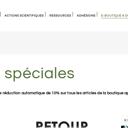
ACTIONS SCIENTIFIQUES
RESSOURCES
ADHÉSIONS
E-BOUTIQUE & 
Groupes de travail
Documents de références
Membres experts du patrimoine
Les cahiers
Nos événements
Ressources externes
Devenez bienfaiteur
Autres publication
 pratiques
Comités scientifiques internationaux
Bibliothèque numérique
Entreprises, associations & institu
Archives d’ICOMOS France
Collectivités territoriales
Bulletins annuels
Renouveler son adhésion
 spéciales
Articles
éduction automatique de 10% sur tous les articles de la boutique ap
R