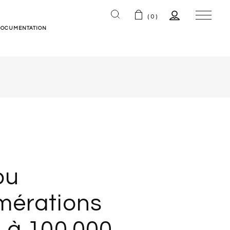
(0)
DOCUMENTATION
ns
ou
mérations
 à 100.000