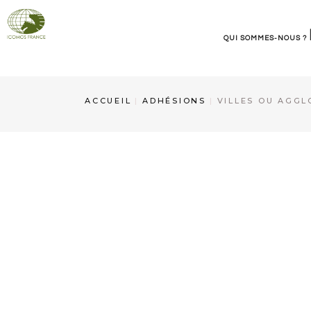
QUI SOMMES-NOUS ?
ICOMOS France
ACCUEIL
ADHÉSIONS
VILLES OU AGGL
Organisation
Contact et informations