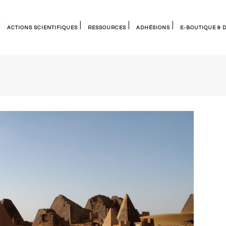
ACTIONS SCIENTIFIQUES
RESSOURCES
ADHÉSIONS
E-BOUTIQUE & 
Groupes de travail
Documents de références
Membres experts du patrimoine
Les cahiers
Nos événements
Ressources externes
Devenez bienfaiteur
Autres publicatio
 pratiques
Comités scientifiques internationaux
Bibliothèque numérique
Entreprises, associations &
Archives d’ICOMOS France
institutions
Bulletins annuels
Collectivités territoriales
Articles
Renouveler son adhésion