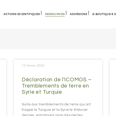
ACTIONS SCIENTIFIQUES
RESSOURCES
ADHÉSIONS
E-BOUTIQUE & 
Groupes de travail
Documents de références
Membres experts du patrimoine
Les cahiers
Nos événements
Ressources externes
Devenez bienfaiteur
Autres publicatio
 pratiques
Comités scientifiques internationaux
Bibliothèque numérique
Entreprises, associations &
Archives d’ICOMOS France
institutions
Bulletins annuels
Collectivités territoriales
15 février 2023
Articles
Renouveler son adhésion
Déclaration de l’ICOMOS –
Tremblements de terre en
Syrie et Turquie
Suite aux tremblements de terre qui ont
frappé la Turquie et la Syrie le 6 février
dernier, entraînant ainsi des pertes